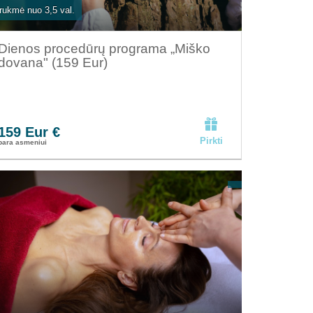
rukmė nuo 3,5 val.
Dienos procedūrų programa „Miško
dovana" (159 Eur)
159 Eur €
Pirkti
para asmeniui