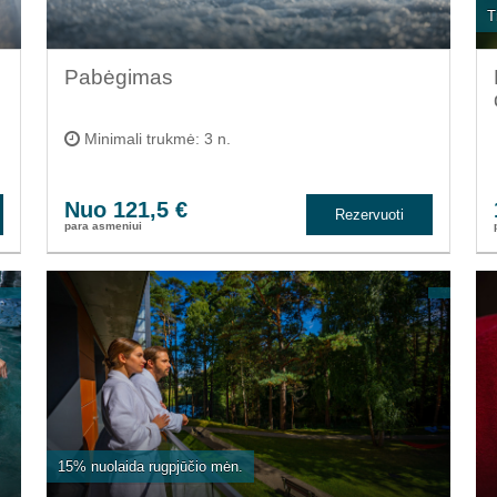
T
Pabėgimas
Minimali trukmė: 3 n.
Nuo 121,5 €
Rezervuoti
para asmeniui
15% nuolaida rugpjūčio mėn.