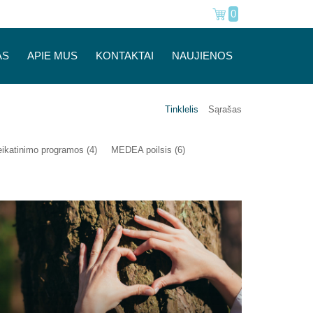
0
AS
APIE MUS
KONTAKTAI
NAUJIENOS
Tinklelis
Sąrašas
ikatinimo programos (4)
MEDEA poilsis (6)