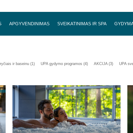
S
APGYVENDINIMAS
SVEIKATINIMAS IR SPA
GYDYM
yčiais ir baseinu (1)
UPA gydymo programos (4)
AKCIJA (3)
UPA sve