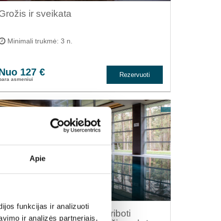
Grožis ir sveikata
Minimali trukmė: 3 n.
Nuo 127 €
Rezervuoti
para asmeniui
Apie
os funkcijas ir analizuoti
Nakvynė su pusryčiais, neriboti
imo ir analizės partneriais,