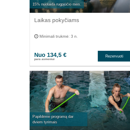
15% nuolaida rugpjūčio mėn.
Laikas pokyčiams
Minimali trukmė: 3 n.
Nuo 134,5 €
Rezervuoti
para asmeniui
Papildėme programą dar
dviem tyrimais