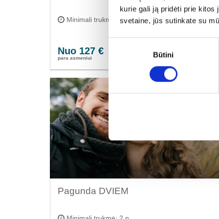
kurie gali ją pridėti prie ki
Minimali trukmė: 8 n.
svetaine, jūs sutinkate su m
Sutikimo
Nuo 127 €
Rezervuoti
Būtini
pasirinkimas
para asmeniui
Pagunda DVIEM
Minimali trukmė: 2 n.