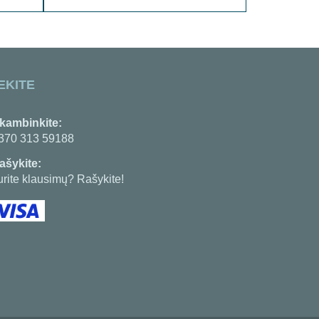
EKITE
kambinkite:
370 313 59188
ašykite:
urite klausimų? Rašykite!