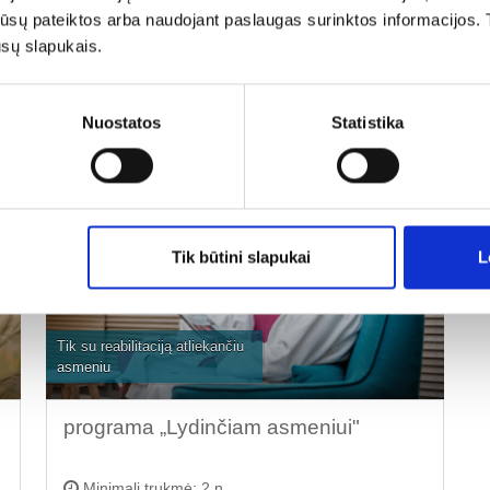
tos jūsų pateiktos arba naudojant paslaugas surinktos informacijo
Minimali trukmė: 2 n.
ūsų slapukais.
Nuo 85 €
Rezervuoti
Nuostatos
Statistika
para asmeniui
Tik būtini slapukai
L
Tik su reabilitaciją atliekančiu
asmeniu
programa „Lydinčiam asmeniui"
Minimali trukmė: 2 n.