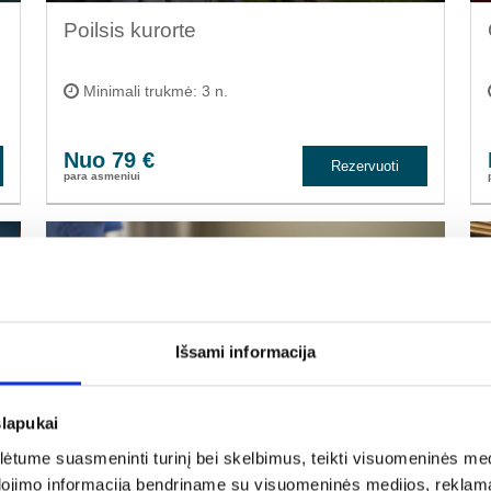
Poilsis kurorte
Minimali trukmė: 3 n.
Nuo 79 €
Rezervuoti
para asmeniui
POPULIARIAUSIA
Išsami informacija
15% nuolaida rugpjūčio mėn.
slapukai
tume suasmeninti turinį bei skelbimus, teikti visuomeninės medij
Laikas sau
dojimo informaciją bendriname su visuomeninės medijos, reklamav