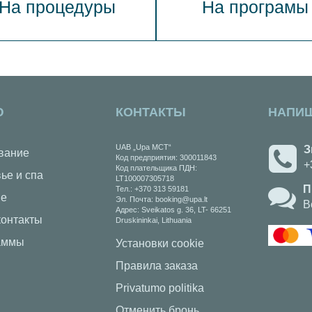
На процедуры
На програмы
Ю
КОНТАКТЫ
НАПИ
UAB „Upa MCT“
З
вание
Код предприятия: 300011843
+
Код плательщика ПДН:
ье и спа
LT100007305718
П
Тел.: +370 313 59181
ие
Эл. Почта: booking@upa.lt
В
Aдрес: Sveikatos g. 36, LT- 66251
онтакты
Druskininkai, Lithuania
аммы
Установки cookie
Правила заказа
Privatumo politika
Отменить бронь