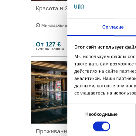
Красота и Здоровье
Минимальная продолжительность: 3 н.
Согласие
От 127 €
Бронировать
Этот сайт использует фай
cутки на человека
Мы используем файлы cooki
также дать вам возможнос
действиях на сайте партне
аналитикой. Наши партнеры
данными, которые они полу
соглашаетесь на использов
Выбор
Необходимые
согласия
Проживание с завтраком и