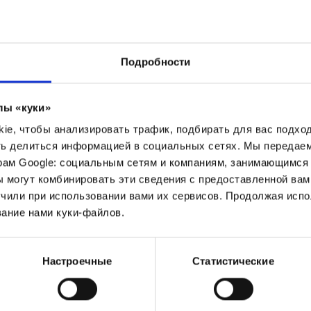
Программа длительной
реабилитации
Минимальная продолжительность: 8 н.
Подробности
От 127 €
Бронировать
лы «куки»
cутки на человека
e, чтобы анализировать трафик, подбирать для вас подход
ть делиться информацией в социальных сетях. Мы передае
рам Google: социальным сетям и компаниям, занимающимся 
 могут комбинировать эти сведения с предоставленной вам
чили при использовании вами их сервисов. Продолжая испо
ание нами куки-файлов.
Настроечные
Статистические
ИСКУШЕНИЕ ДЛЯ ДВОИХ