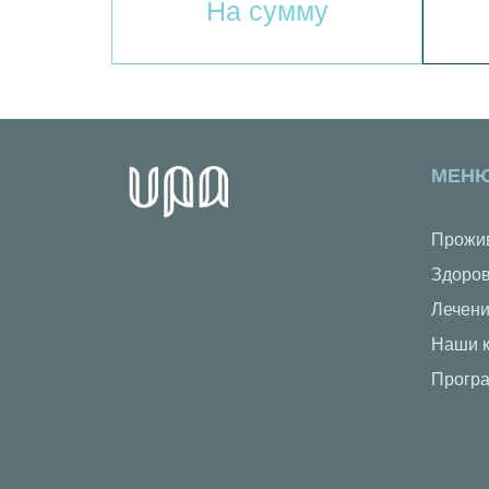
На сумму
МЕН
Прожи
Здоров
Лечен
Наши к
Прогр