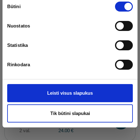
Sutikimo
30 min.
45.00 €
Būtini
pasirinkimas
Nuostatos
SPA veido ir galvos
atpalaiduojantis masažas
Statistika
40 min.
55.00 €
Rinkodara
Kobido veido masažas
60 min.
85.00 €
Leisti visus slapukus
Apsilankymas baseine ir pirčių
Tik būtini slapukai
erdvėse
2 val.
24.00 €