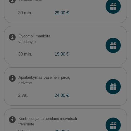
30 min.
29.00 €
Gydomoji mankšta
vandenyje
30 min.
19.00 €
Apsilankymas baseine ir pirčių
erdvėse
2 val.
24.00 €
Kontroliuojama aerobinė individuali
treniruotė