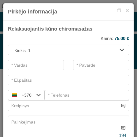
LT
0
×
Pirkėjo informacija
Relaksuojantis kūno chiromasažas
Kaina:
75.00
€
PROCEDŪROMS
.
Pagrindiniai filtrai
SPA kategorijos
+370
Ieškoti
SPA PROCEDŪROS
VEIDO PUOSELĖJIMO PROCEDŪROS
Turime
2
pasiūlymų
194