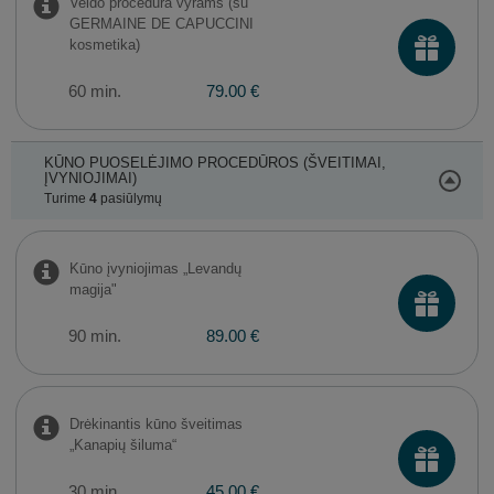
Veido procedūra vyrams (su
GERMAINE DE CAPUCCINI
kosmetika)
60 min.
79.00 €
KŪNO PUOSELĖJIMO PROCEDŪROS (ŠVEITIMAI,
ĮVYNIOJIMAI)
Turime
4
pasiūlymų
Kūno įvyniojimas „Levandų
magija"
90 min.
89.00 €
Drėkinantis kūno šveitimas
„Kanapių šiluma“
30 min.
45.00 €