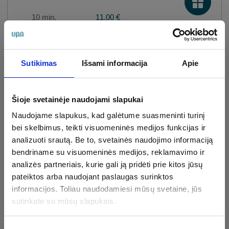
10 min.
11.00 €
Haloterapija / Druskų
Sutikimas
Išsami informacija
Apie
kambarys
30 min.
14.00 €
Šioje svetainėje naudojami slapukai
Naudojame slapukus, kad galėtume suasmeninti turinį
bei skelbimus, teikti visuomeninės medijos funkcijas ir
Veido neurosedatyvinis
analizuoti srautą. Be to, svetainės naudojimo informaciją
masažas
bendriname su visuomeninės medijos, reklamavimo ir
30 min.
49.00 €
analizės partneriais, kurie gali ją pridėti prie kitos jūsų
pateiktos arba naudojant paslaugas surinktos
informacijos. Toliau naudodamiesi mūsų svetaine, jūs
sutinkate su mūsų slapukais.
Galvos, sprando ir pečių juostos
masažas