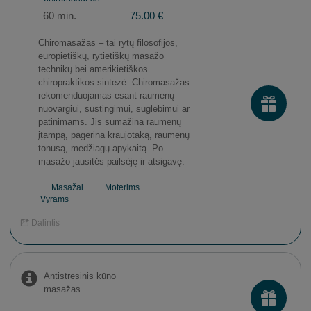
60 min.
75.00 €
Chiromasažas – tai rytų filosofijos,
europietiškų, rytietiškų masažo
technikų bei amerikietiškos
chiropraktikos sintezė. Chiromasažas
rekomenduojamas esant raumenų
nuovargiui, sustingimui, suglebimui ar
patinimams. Jis sumažina raumenų
įtampą, pagerina kraujotaką, raumenų
tonusą, medžiagų apykaitą. Po
masažo jausitės pailsėję ir atsigavę.
Masažai
Moterims
Vyrams
Dalintis
Antistresinis kūno
masažas