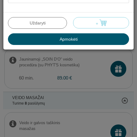
Valomoji „AROMACLEAR“ veido
procedūra (su PHYT'S kosmetika)
Uždaryti
+
60 min.
89.00 €
Apmokėti
Jauninamoji „SOIN D‘O“ veido
procedūra (su PHYT'S kosmetika)
60 min.
89.00 €
VEIDO MASAŽAI
Turime
8
pasiūlymų
Veido ir galvos taškinis
masažas