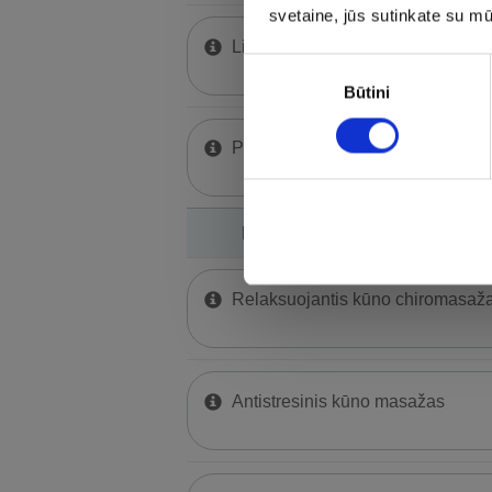
svetaine, jūs sutinkate su m
Liekninantis kūno šveitimas su pr
Sutikimo
Būtini
pasirinkimas
Prabangus kūno šveitimas „Perlų 
KŪNO MASAŽAI
Relaksuojantis kūno chiromasaž
Antistresinis kūno masažas