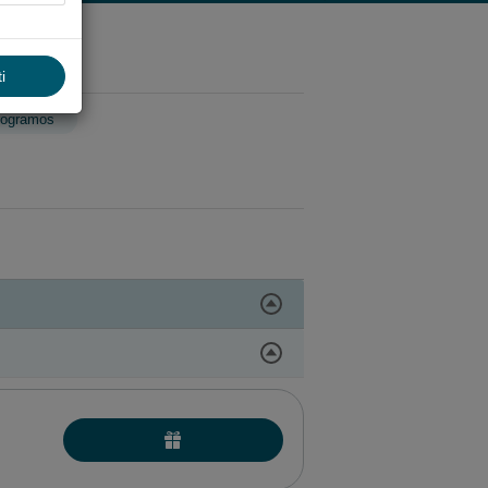
i
rogramos
MAI
 PUOSELĖJIMO PROCEDŪROS (ŠVEITIMAI,
IMAI)
 PROCEDŪROS
OS
CEDŪROS VAIKAMS
CEDŪROS VAIKAMS