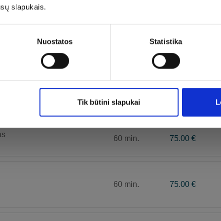
ūsų slapukais.
ieskoniais
30 min.
45.00 €
Nuostatos
Statistika
kerai“
30 min.
45.00 €
Tik būtini slapukai
L
as
60 min.
75.00 €
60 min.
75.00 €