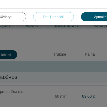
Uždaryti
Dėti į krepšelį
Apmokėt
Vyrams
Vaikams
Besilaukiančioms
Dienos p
CIJOS
VEIDO PUOSELĖJIMO PROCEDŪROS
TYRI
Trukmė
Kaina
Ieškoti
KŪNO
GYDOMIEJI MASAŽAI
ĮVYNIOJ
KŪNO MASAŽAI
SPA
GYDOMOSIOS PROCEDŪROS
VONI
CEDŪROS
INHALIACIJOS
PRO
TERAPIJOS
PRO
rocedūra (su
60 min.
89.00 €
KRAUJO TYRIMŲ PROGRAMOS