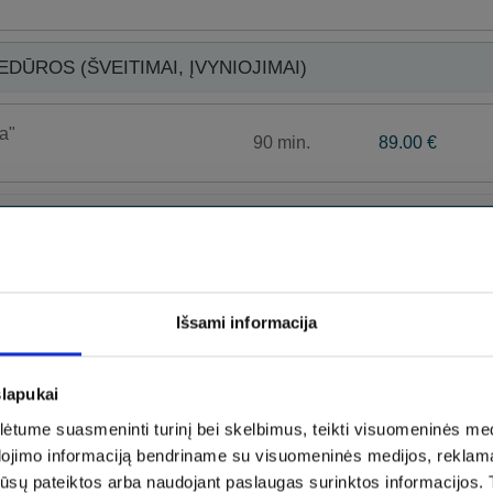
ŪROS (ŠVEITIMAI, ĮVYNIOJIMAI)
a"
90 min.
89.00 €
30 min.
45.00 €
pių šiluma“
elianti nuotaiką ir dvasią, mažinanti stresą, sukelianti
suteikianti gyvybingumo ir jėgų, puikiai drėkinanti odą,
i senėjimo procesus. Kanapės puikiai maitina ir minkština
Išsami informacija
oksinus, turi priešuždegiminių savybių. Kanapių šveitimas
ų ir nerimo, suteiks laimės ir atsipalaidavimo pojūtį.
slapukai
tume suasmeninti turinį bei skelbimus, teikti visuomeninės medij
dojimo informaciją bendriname su visuomeninės medijos, reklamav
tos jūsų pateiktos arba naudojant paslaugas surinktos informacijo