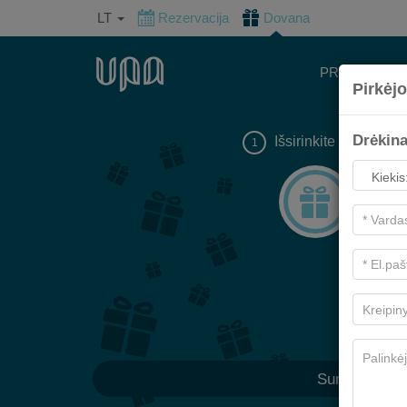
LT
Rezervacija
Dovana
PROGRAMO
Pirkėjo
Drėkina
Išsirinkite dovaną
1
Sumai