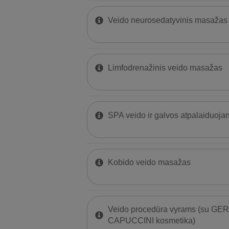
Veido neurosedatyvinis masažas
Limfodrenažinis veido masažas
SPA veido ir galvos atpalaiduoja
Kobido veido masažas
Veido procedūra vyrams (su G
CAPUCCINI kosmetika)