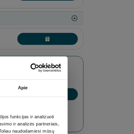
Apie
os funkcijas ir analizuoti
imo ir analizės partneriais,
s. Toliau naudodamiesi mūsų