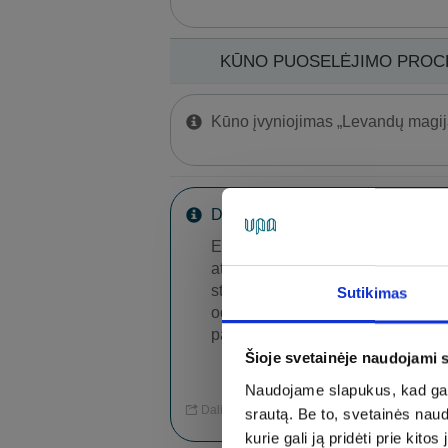
KŪNO PUOSELĖJIMO PROCED
Kūno įvyniojimas „Levandų magij
Drėkinantis kūno šveitimas „Kana
Euforiško poveikio procedūra, pak
atsipalaidavimą ir kūrybiškumą, 
stiprinanti imunitetą ir stabdant
Sutikimas
odą, atstato jos tonusą, šalina t
padės atsikratyti bet kokių rūpesči
Šioje svetainėje naudojami 
Masažai
Moterims
Vyrams
Naudojame slapukus, kad galė
Dalintis
srautą. Be to, svetainės nau
kurie gali ją pridėti prie ki