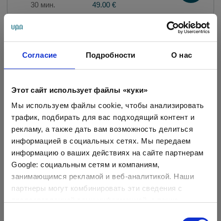
30 мин.
49.00 €
Массаж головы и плечевого
пояса
Согласие
Подробности
О нас
30 мин.
45.00 €
Этот сайт использует файлы «куки»
Мы используем файлы cookie, чтобы анализировать
Расслабляющий SPA массаж
трафик, подбирать для вас подходящий контент и
для лица и головы
рекламу, а также дать вам возможность делиться
информацией в социальных сетях. Мы передаем
40 мин.
55.00 €
информацию о ваших действиях на сайте партнерам
Google: социальным сетям и компаниям,
занимающимся рекламой и веб-аналитикой. Наши
Массаж лица Кобидо
партнеры могут комбинировать эти сведения с
предоставленной вами информацией, а также
60 мин.
85.00 €
данными, которые они получили при использовании
Выбор