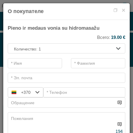
RU
0
×
О покупателе
Pieno ir medaus vonia su hidromasažu
Всего:
19.00
€
НА ПРОЦЕДУРЫ
.
Основные фильтры
Категории СПА
+370
Искать
СПА ПРОЦЕДУРЫ
ПРОЦЕДУРЫ ДЛЯ ЛИЦА
Имеем предложений:
2
194