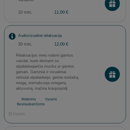
10 min.
11.00 €
Audiovizualinė relaksacija
30 min.
12.00 €
Relaksacijos metu rodomi gamtos
vaizdai, kurie derinami su
atpalaiduojančia muzika ar gamtos
garsais. Garsiniai ir vizualiniai
stimulai atpalaiduoja, gerina nuotaiką,
miegą, normalizuoja smegenų
aktyvumą, mažina kraujospūdį.
Moterims
Vyrams
Besilaukiančioms
Dalintis