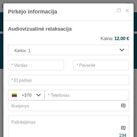
LT
0
×
Pirkėjo informacija
Audiovizualinė relaksacija
Kaina:
12.00
€
PROCEDŪROMS
.
Pagrindiniai filtrai
SPA kategorijos
+370
Ieškoti
SPA PROCEDŪROS
VEIDO PUOSELĖJIMO PROCEDŪROS
Turime
2
pasiūlymų
194