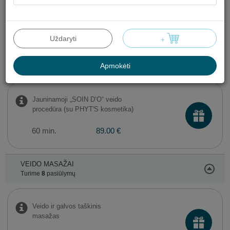
Valomoji „AROMACLEAR“ veido
procedūra (su PHYT'S kosmetika)
Uždaryti
+
60 min.
89.00 €
Apmokėti
Jauninamoji „SOIN D‘O“ veido
procedūra (su PHYT'S kosmetika)
60 min.
89.00 €
VEIDO MASAŽAI
Turime
8
pasiūlymų
Veido ir galvos taškinis
masažas