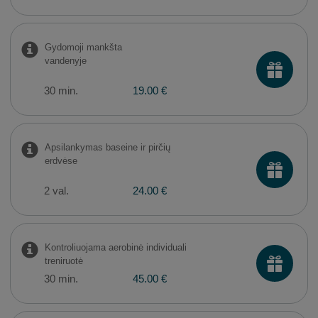
Gydomoji mankšta
vandenyje
30 min.
19.00 €
Apsilankymas baseine ir pirčių
erdvėse
2 val.
24.00 €
Kontroliuojama aerobinė individuali
treniruotė
30 min.
45.00 €