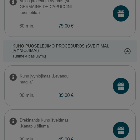
Veido procedūra vyrams (su
GERMAINE DE CAPUCCINI
kosmetika)
60 min.
79.00 €
KŪNO PUOSELĖJIMO PROCEDŪROS (ŠVEITIMAI,
ĮVYNIOJIMAI)
Turime
4
pasiūlymų
Kūno įvyniojimas „Levandų
magija"
90 min.
89.00 €
Drėkinantis kūno šveitimas
„Kanapių šiluma“
30 min.
45.00 €