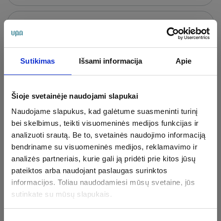
Haloterapija / Druskų
kambarys
30 min.
14.00 €
Sutikimas
Išsami informacija
Apie
Šioje svetainėje naudojami slapukai
Veido neurosedatyvinis
masažas
Naudojame slapukus, kad galėtume suasmeninti turinį
bei skelbimus, teikti visuomeninės medijos funkcijas ir
30 min.
49.00 €
analizuoti srautą. Be to, svetainės naudojimo informaciją
bendriname su visuomeninės medijos, reklamavimo ir
analizės partneriais, kurie gali ją pridėti prie kitos jūsų
Galvos, sprando ir pečių juostos
pateiktos arba naudojant paslaugas surinktos
masažas
informacijos. Toliau naudodamiesi mūsų svetaine, jūs
sutinkate su mūsų slapukais.
30 min.
45.00 €