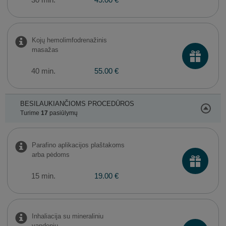
30 min.
45.00 €
Kojų hemolimfodrenažinis
masažas
40 min.
55.00 €
BESILAUKIANČIOMS PROCEDŪROS
Turime
17
pasiūlymų
Parafino aplikacijos plaštakoms
arba pėdoms
15 min.
19.00 €
Inhaliacija su mineraliniu
vandeniu