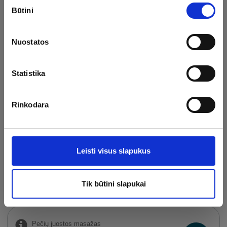
Sutikimo
Būtini
pasirinkimas
SPA veido ir galvos
atpalaiduojantis masažas
Nuostatos
40 min.
55.00 €
Statistika
Kobido veido masažas
Rinkodara
60 min.
85.00 €
Leisti visus slapukus
Apsilankymas baseine ir pirčių
erdvėse
2 val.
24.00 €
Tik būtini slapukai
Pečių juostos masažas