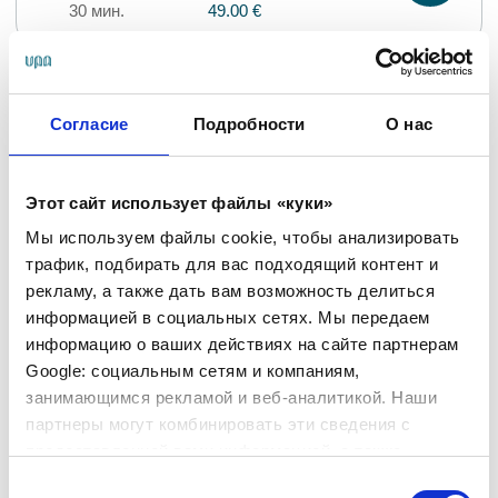
30 мин.
49.00 €
Массаж головы и плечевого
пояса
Согласие
Подробности
О нас
30 мин.
45.00 €
Этот сайт использует файлы «куки»
Мы используем файлы cookie, чтобы анализировать
Расслабляющий SPA массаж
трафик, подбирать для вас подходящий контент и
для лица и головы
рекламу, а также дать вам возможность делиться
информацией в социальных сетях. Мы передаем
40 мин.
55.00 €
информацию о ваших действиях на сайте партнерам
Google: социальным сетям и компаниям,
занимающимся рекламой и веб-аналитикой. Наши
Массаж лица Кобидо
партнеры могут комбинировать эти сведения с
предоставленной вами информацией, а также
60 мин.
85.00 €
данными, которые они получили при использовании
Выбор