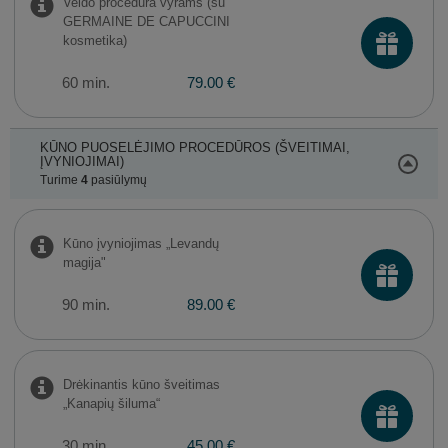
Veido procedūra vyrams (su
GERMAINE DE CAPUCCINI
kosmetika)
60 min.
79.00 €
KŪNO PUOSELĖJIMO PROCEDŪROS (ŠVEITIMAI,
ĮVYNIOJIMAI)
Turime
4
pasiūlymų
Kūno įvyniojimas „Levandų
magija"
90 min.
89.00 €
Drėkinantis kūno šveitimas
„Kanapių šiluma“
30 min.
45.00 €