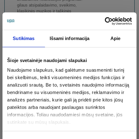
gilaus atsipalaidavimo, sveikimo,
klasikinės muzikos ir taškinės
relaksacijos.
Moterims
Vyrams
Vaikams
Sutikimas
Išsami informacija
Apie
Dalintis
Šioje svetainėje naudojami slapukai
Inhaliacija su
Naudojame slapukus, kad galėtume suasmeninti turinį
medetkomis
bei skelbimus, teikti visuomeninės medijos funkcijas ir
analizuoti srautą. Be to, svetainės naudojimo informaciją
10 min.
11.00 €
bendriname su visuomeninės medijos, reklamavimo ir
analizės partneriais, kurie gali ją pridėti prie kitos jūsų
pateiktos arba naudojant paslaugas surinktos
Haloterapija / Druskų
informacijos. Toliau naudodamiesi mūsų svetaine, jūs
kambarys
sutinkate su mūsų slapukais.
30 min.
14.00 €