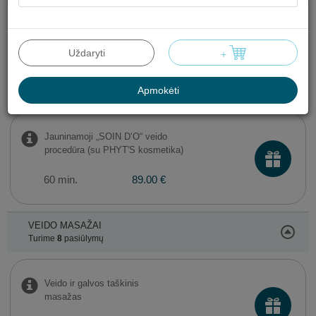
Valomoji „AROMACLEAR“ veido
procedūra (su PHYT'S kosmetika)
Uždaryti
+
60 min.
89.00 €
Apmokėti
Jauninamoji „SOIN D‘O“ veido
procedūra (su PHYT'S kosmetika)
60 min.
89.00 €
VEIDO MASAŽAI
Turime
8
pasiūlymų
Veido ir galvos taškinis
masažas