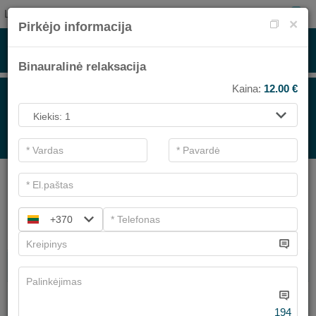
LT
0
×
Pirkėjo informacija
​Binauralinė relaksacija
Kaina:
12.00
€
PROCEDŪROMS
.
Pagrindiniai filtrai
SPA kategorijos
+370
Ieškoti
SPA PROCEDŪROS
VEIDO PUOSELĖJIMO PROCEDŪROS
Turime
2
pasiūlymų
194