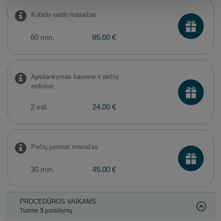
Kobido veido masažas
60 min.
85.00 €
Apsilankymas baseine ir pirčių
erdvėse
2 val.
24.00 €
Pečių juostos masažas
30 min.
45.00 €
PROCEDŪROS VAIKAMS
Turime
3
pasiūlymų