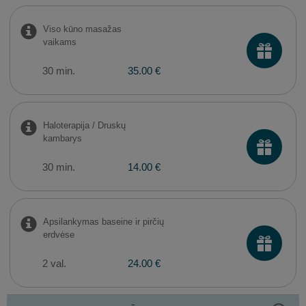
Viso kūno masažas
vaikams
30 min.
35.00 €
Haloterapija / Druskų
kambarys
30 min.
14.00 €
Apsilankymas baseine ir pirčių
erdvėse
2 val.
24.00 €