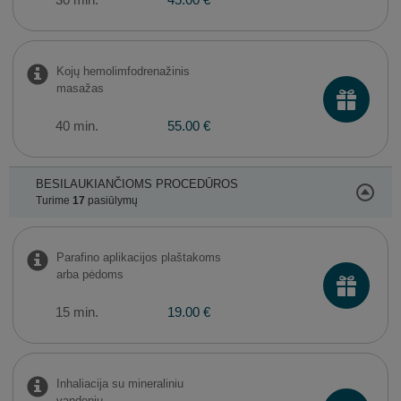
30 min.
45.00 €
Kojų hemolimfodrenažinis
masažas
40 min.
55.00 €
BESILAUKIANČIOMS PROCEDŪROS
Turime
17
pasiūlymų
Parafino aplikacijos plaštakoms
arba pėdoms
15 min.
19.00 €
Inhaliacija su mineraliniu
vandeniu