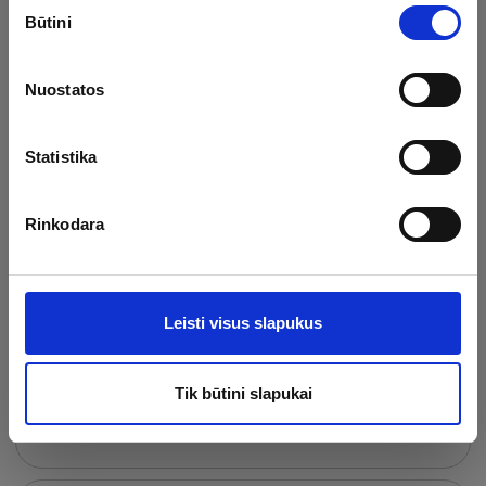
Sutikimo
Būtini
pasirinkimas
Veido neurosedatyvinis
masažas
Nuostatos
30 min.
49.00 €
Statistika
Galvos, sprando ir pečių juostos
Rinkodara
masažas
30 min.
45.00 €
Leisti visus slapukus
SPA veido ir galvos
atpalaiduojantis masažas
Tik būtini slapukai
40 min.
55.00 €