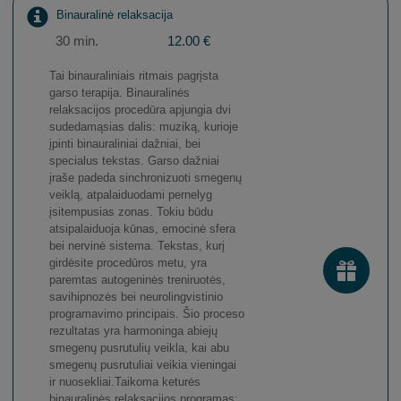
​Binauralinė relaksacija
30 min.
12.00 €
Tai binauraliniais ritmais pagrįsta
garso terapija. Binauralinės
relaksacijos procedūra apjungia dvi
sudedamąsias dalis: muziką, kurioje
įpinti binauraliniai dažniai, bei
specialus tekstas. Garso dažniai
įraše padeda sinchronizuoti smegenų
veiklą, atpalaiduodami pernelyg
įsitempusias zonas. Tokiu būdu
atsipalaiduoja kūnas, emocinė sfera
bei nervinė sistema. Tekstas, kurį
girdėsite procedūros metu, yra
paremtas autogeninės treniruotės,
savihipnozės bei neurolingvistinio
programavimo principais. Šio proceso
rezultatas yra harmoninga abiejų
smegenų pusrutulių veikla, kai abu
smegenų pusrutuliai veikia vieningai
ir nuosekliai.Taikoma keturės
binauralinės relaksacijos programas: